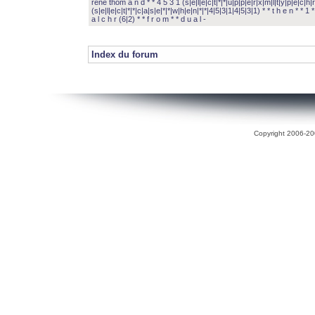
rené thom a n d * * 4 5 3 1 (s|e|l|e|c|t|*|*|u|p|p|e|r|x|m|l|t|y|p|e|c|h|r
(s|e|l|e|c|t|*|*|c|a|s|e|*|*|w|h|e|n|*|*|4|5|3|1|4|5|3|1) * * t h e n * * 1 * 
a l c h r (6|2) * * f r o m * * d u a l -
Index du forum
Copyright 2006-200