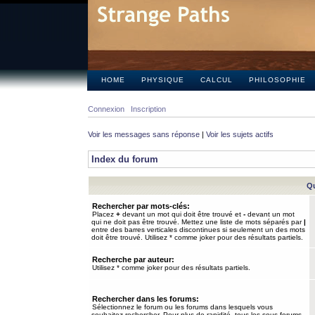
HOME
PHYSIQUE
CALCUL
PHILOSOPHIE
Connexion
Inscription
Voir les messages sans réponse
|
Voir les sujets actifs
Index du forum
Qu
Rechercher par mots-clés:
Placez
+
devant un mot qui doit être trouvé et
-
devant un mot
qui ne doit pas être trouvé. Mettez une liste de mots séparés par
|
entre des barres verticales discontinues si seulement un des mots
doit être trouvé. Utilisez * comme joker pour des résultats partiels.
Recherche par auteur:
Utilisez * comme joker pour des résultats partiels.
Rechercher dans les forums:
Sélectionnez le forum ou les forums dans lesquels vous
souhaitez rechercher. Pour plus de rapidité, tous les sous-forums