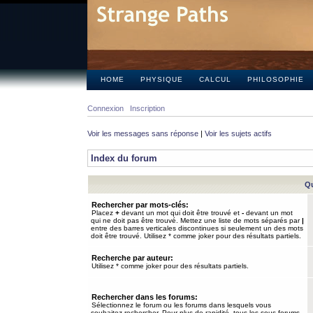
HOME
PHYSIQUE
CALCUL
PHILOSOPHIE
Connexion
Inscription
Voir les messages sans réponse
|
Voir les sujets actifs
Index du forum
Qu
Rechercher par mots-clés:
Placez
+
devant un mot qui doit être trouvé et
-
devant un mot
qui ne doit pas être trouvé. Mettez une liste de mots séparés par
|
entre des barres verticales discontinues si seulement un des mots
doit être trouvé. Utilisez * comme joker pour des résultats partiels.
Recherche par auteur:
Utilisez * comme joker pour des résultats partiels.
Rechercher dans les forums:
Sélectionnez le forum ou les forums dans lesquels vous
souhaitez rechercher. Pour plus de rapidité, tous les sous-forums