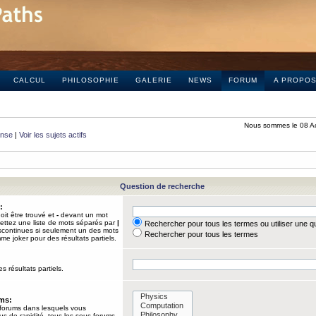
CALCUL
PHILOSOPHIE
GALERIE
NEWS
FORUM
A PROPO
Nous sommes le 08 A
onse
|
Voir les sujets actifs
Question de recherche
:
it être trouvé et
-
devant un mot
Mettez une liste de mots séparés par
|
Rechercher pour tous les termes ou utiliser une 
iscontinues si seulement un des mots
Rechercher pour tous les termes
mme joker pour des résultats partiels.
s résultats partiels.
ums:
 forums dans lesquels vous
us de rapidité, tous les sous-forums