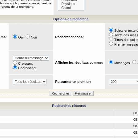
oisissant le parent et en réglant ci-
-forums de la recherche.
Options de recherche
Sujets et text
Texte des mes
ums:
Rechercher dans:
Oui
Non
Titres des suje
Premier messag
Afficher les résultats comme:
Messages
Croissant
Décroissant
Retourner en premier:
Recherches récentes
08 
08 
08 
08 