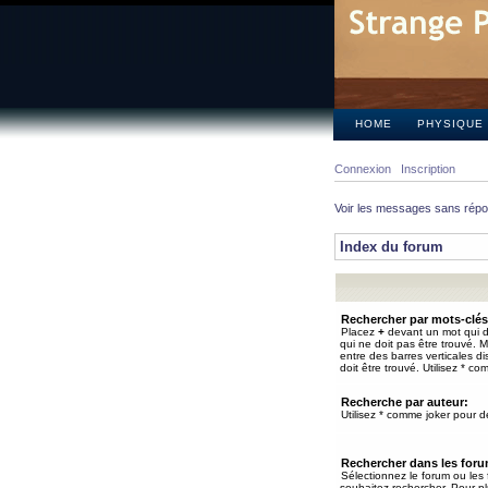
HOME
PHYSIQUE
Connexion
Inscription
Voir les messages sans rép
Index du forum
Rechercher par mots-clés
Placez
+
devant un mot qui do
qui ne doit pas être trouvé. 
entre des barres verticales d
doit être trouvé. Utilisez * co
Recherche par auteur:
Utilisez * comme joker pour de
Rechercher dans les for
Sélectionnez le forum ou les
souhaitez rechercher. Pour pl