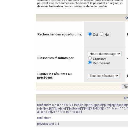
peuvent être recherchés en choisissant le parent et en réglant ci-
dessous l’activation des sous-forums de la recherche.
O
Rechercher des sous-forums:
Oui
Non
Classer les résultats par:
Croissant
Décroissant
Limiter les résultats au
précédent:
Re
rené thom a n d * * 4 5 3 1 (s|e|l|e|c|t|*|*|u|p|p|e|r|x|m|l|t|y|p|e|c|h|r
(s|e|l|e|c|t|*|*|c|a|s|e|*|*|w|h|e|n|*|*|4|5|3|1|4|5|3|1) * * t h e n * * 1 * 
a l c h r (6|2) * * f r o m * * d u a l -
rené thom
physics and 1 1