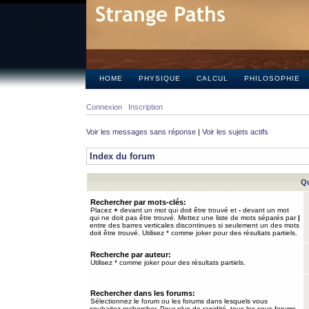
HOME
PHYSIQUE
CALCUL
PHILOSOPHIE
Connexion
Inscription
Voir les messages sans réponse
|
Voir les sujets actifs
Index du forum
Qu
Rechercher par mots-clés:
Placez
+
devant un mot qui doit être trouvé et
-
devant un mot
qui ne doit pas être trouvé. Mettez une liste de mots séparés par
|
entre des barres verticales discontinues si seulement un des mots
doit être trouvé. Utilisez * comme joker pour des résultats partiels.
Recherche par auteur:
Utilisez * comme joker pour des résultats partiels.
Rechercher dans les forums:
Sélectionnez le forum ou les forums dans lesquels vous
souhaitez rechercher. Pour plus de rapidité, tous les sous-forums