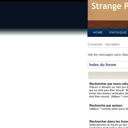
HOME
PHYSIQUE
Connexion
Inscription
Voir les messages sans rép
Index du forum
Rechercher par mots-clés
Placez
+
devant un mot qui do
qui ne doit pas être trouvé. 
entre des barres verticales d
doit être trouvé. Utilisez * co
Recherche par auteur:
Utilisez * comme joker pour de
Rechercher dans les for
Sélectionnez le forum ou les
souhaitez rechercher. Pour pl