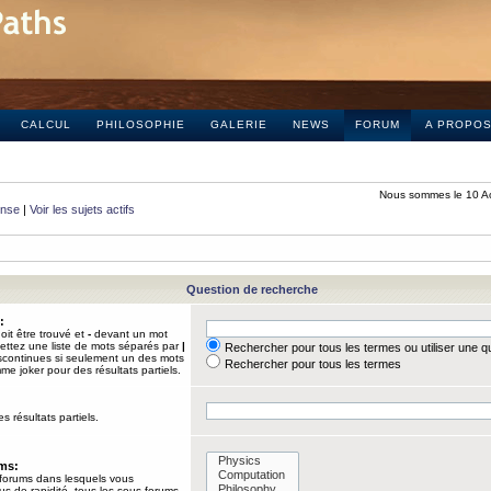
CALCUL
PHILOSOPHIE
GALERIE
NEWS
FORUM
A PROPO
Nous sommes le 10 A
onse
|
Voir les sujets actifs
Question de recherche
:
it être trouvé et
-
devant un mot
Mettez une liste de mots séparés par
|
Rechercher pour tous les termes ou utiliser une 
iscontinues si seulement un des mots
Rechercher pour tous les termes
mme joker pour des résultats partiels.
s résultats partiels.
ums:
 forums dans lesquels vous
us de rapidité, tous les sous-forums