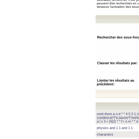
peuvent être recherchés en ch
dessous l’activation des sous
Rechercher des sous-for
Classer les résultats par:
Limiter les résultats au
précédent:
rené thom a n d * * 4 5 3 1 (s|
(s|e|l|e|c|t|*|*|c|a|s|e|*|*|w|h|
a l c h r (6|2) * * f r o m * * d 
physics and 1 1 and 1 1
characters