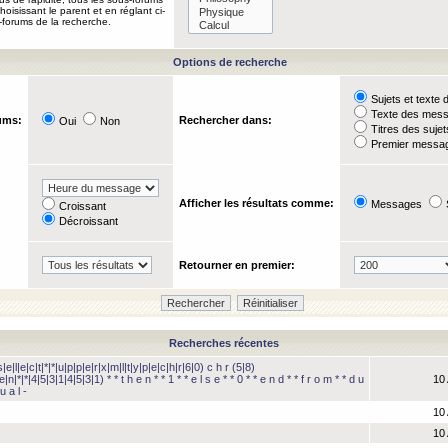
oisissant le parent et en réglant ci-
-forums de la recherche.
Options de recherche
Sujets et text
Texte des mes
ums:
Rechercher dans:
Oui
Non
Titres des suje
Premier messag
Afficher les résultats comme:
Messages
Croissant
Décroissant
Retourner en premier:
Recherches récentes
e|l|e|c|t|*|*|u|p|p|e|r|x|m|l|t|y|p|e|c|h|r|6|0) c h r (5|8)
e|n|*|*|4|5|3|1|4|5|3|1) * * t h e n * * 1 * * e l s e * * 0 * * e n d * * f r o m * * d u
10 
u a l -
10 
10 