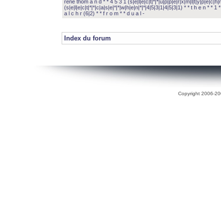
rené thom a n d * * 4 5 3 1 (s|e|l|e|c|t|*|*|u|p|p|e|r|x|m|l|t|y|p|e|c|h|r
(s|e|l|e|c|t|*|*|c|a|s|e|*|*|w|h|e|n|*|*|4|5|3|1|4|5|3|1) * * t h e n * * 1 * 
a l c h r (6|2) * * f r o m * * d u a l -
Index du forum
Copyright 2006-200