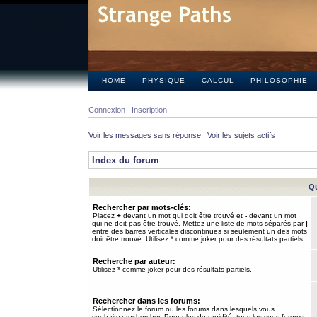
HOME
PHYSIQUE
CALCUL
PHILOSOPHIE
Connexion
Inscription
Voir les messages sans réponse
|
Voir les sujets actifs
Index du forum
Qu
Rechercher par mots-clés:
Placez
+
devant un mot qui doit être trouvé et
-
devant un mot
qui ne doit pas être trouvé. Mettez une liste de mots séparés par
|
entre des barres verticales discontinues si seulement un des mots
doit être trouvé. Utilisez * comme joker pour des résultats partiels.
Recherche par auteur:
Utilisez * comme joker pour des résultats partiels.
Rechercher dans les forums:
Sélectionnez le forum ou les forums dans lesquels vous
souhaitez rechercher. Pour plus de rapidité, tous les sous-forums