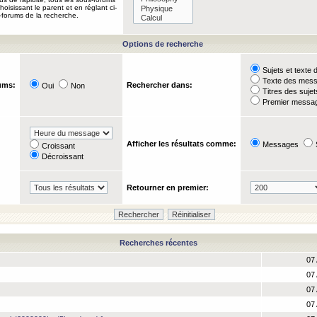
oisissant le parent et en réglant ci-
-forums de la recherche.
Options de recherche
Sujets et text
Texte des mes
ums:
Rechercher dans:
Oui
Non
Titres des suje
Premier messag
Afficher les résultats comme:
Messages
Croissant
Décroissant
Retourner en premier:
Recherches récentes
07 
07 
07 
07 