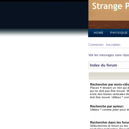
HOME
PHYSIQUE
Connexion
Inscription
Voir les messages sans rép
Index du forum
Rechercher par mots-clés
Placez
+
devant un mot qui do
qui ne doit pas être trouvé. 
entre des barres verticales d
doit être trouvé. Utilisez * co
Recherche par auteur:
Utilisez * comme joker pour de
Rechercher dans les for
Sélectionnez le forum ou les
souhaitez rechercher. Pour pl