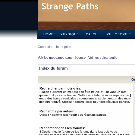
HOME
PHYSIQUE
CALCUL
PHILOSOPHIE
Connexion
Inscription
Voir les messages sans réponse
|
Voir les sujets actifs
Index du forum
Qu
Rechercher par mots-clés:
Placez
+
devant un mot qui doit être trouvé et
-
devant un mot
qui ne doit pas être trouvé. Mettez une liste de mots séparés par
|
entre des barres verticales discontinues si seulement un des mots
doit être trouvé. Utilisez * comme joker pour des résultats partiels.
Recherche par auteur:
Utilisez * comme joker pour des résultats partiels.
Rechercher dans les forums:
Sélectionnez le forum ou les forums dans lesquels vous
souhaitez rechercher. Pour plus de rapidité, tous les sous-forums