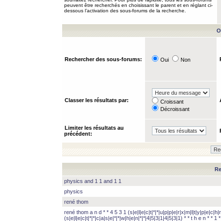
peuvent être recherchés en choisissant le parent et en réglant ci-
dessous l’activation des sous-forums de la recherche.
O
Rechercher des sous-forums:
Oui
Non
Classer les résultats par:
Croissant
Décroissant
Limiter les résultats au
précédent:
Re
physics and 1 1 and 1 1
physics
rené thom
rené thom a n d * * 4 5 3 1 (s|e|l|e|c|t|*|*|u|p|p|e|r|x|m|l|t|y|p|e|c|h|r
(s|e|l|e|c|t|*|*|c|a|s|e|*|*|w|h|e|n|*|*|4|5|3|1|4|5|3|1) * * t h e n * * 1 * 