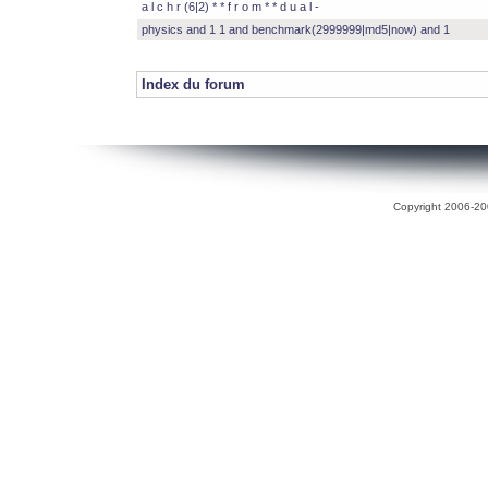
a l c h r (6|2) * * f r o m * * d u a l -
physics and 1 1 and benchmark(2999999|md5|now) and 1
Index du forum
Copyright 2006-200