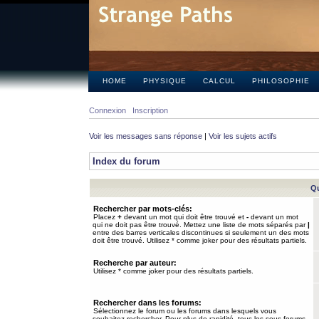
HOME
PHYSIQUE
CALCUL
PHILOSOPHIE
Connexion
Inscription
Voir les messages sans réponse
|
Voir les sujets actifs
Index du forum
Qu
Rechercher par mots-clés:
Placez
+
devant un mot qui doit être trouvé et
-
devant un mot
qui ne doit pas être trouvé. Mettez une liste de mots séparés par
|
entre des barres verticales discontinues si seulement un des mots
doit être trouvé. Utilisez * comme joker pour des résultats partiels.
Recherche par auteur:
Utilisez * comme joker pour des résultats partiels.
Rechercher dans les forums:
Sélectionnez le forum ou les forums dans lesquels vous
souhaitez rechercher. Pour plus de rapidité, tous les sous-forums