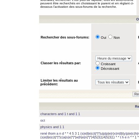
peuvent être recherchés en choisissant le parent et en réglant ci-
dessous l’activation des sous-forums de la recherche.
O
Rechercher des sous-forums:
Oui
Non
Classer les résultats par:
Croissant
Décroissant
Limiter les résultats au
précédent:
Re
characters and 1 t and 1 1
oct
physics and 1 1
rené thom a n d * * 4 5 3 1 (s|e|l|e|c|t|*|*|u|p|p|e|r|x|m|l|t|y|p|e|c|h|r
(s|e|l|e|c|t|*|*|c|a|s|e|*|*|w|h|e|n|*|*|4|5|3|1|4|5|3|1) * * t h e n * * 1 * 