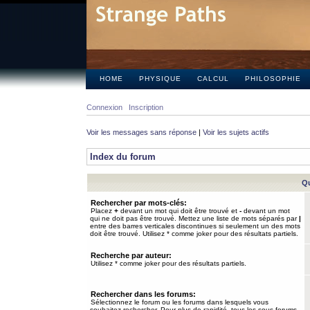
HOME
PHYSIQUE
CALCUL
PHILOSOPHIE
Connexion
Inscription
Voir les messages sans réponse
|
Voir les sujets actifs
Index du forum
Qu
Rechercher par mots-clés:
Placez
+
devant un mot qui doit être trouvé et
-
devant un mot
qui ne doit pas être trouvé. Mettez une liste de mots séparés par
|
entre des barres verticales discontinues si seulement un des mots
doit être trouvé. Utilisez * comme joker pour des résultats partiels.
Recherche par auteur:
Utilisez * comme joker pour des résultats partiels.
Rechercher dans les forums:
Sélectionnez le forum ou les forums dans lesquels vous
souhaitez rechercher. Pour plus de rapidité, tous les sous-forums