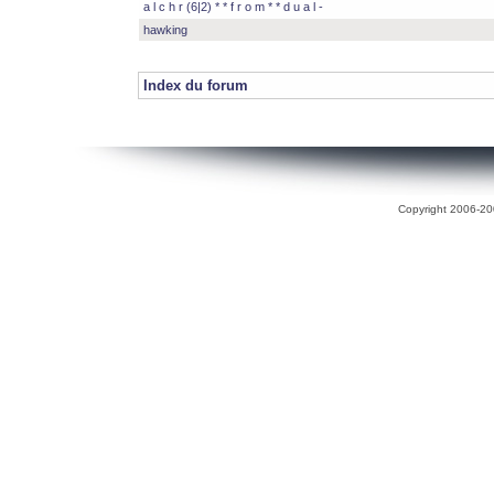
a l c h r (6|2) * * f r o m * * d u a l -
hawking
Index du forum
Copyright 2006-200