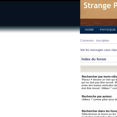
HOME
PHYSIQUE
Connexion
Inscription
Voir les messages sans rép
Index du forum
Rechercher par mots-clés
Placez
+
devant un mot qui do
qui ne doit pas être trouvé. 
entre des barres verticales d
doit être trouvé. Utilisez * co
Recherche par auteur:
Utilisez * comme joker pour de
Rechercher dans les for
Sélectionnez le forum ou les
souhaitez rechercher. Pour pl