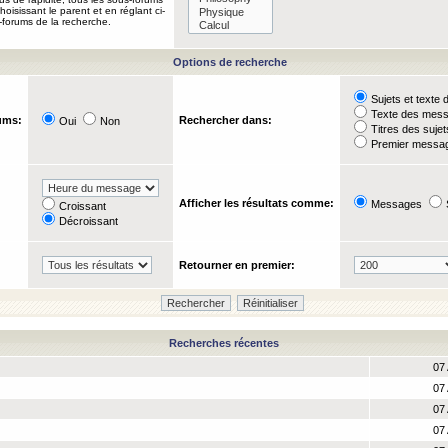
oisissant le parent et en réglant ci-
-forums de la recherche.
Options de recherche
Sujets et text
Texte des mes
ums:
Rechercher dans:
Oui
Non
Titres des suje
Premier messag
Afficher les résultats comme:
Messages
Croissant
Décroissant
Retourner en premier:
Recherches récentes
07 
07 
07 
07 