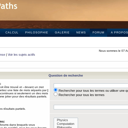
CALCUL
PHILOSOPHIE
GALERIE
NEWS
FORUM
A PROPO
Nous sommes le 07 A
onse
|
Voir les sujets actifs
Question de recherche
:
it être trouvé et
-
devant un mot
Mettez une liste de mots séparés par
|
Rechercher pour tous les termes ou utiliser une 
iscontinues si seulement un des mots
Rechercher pour tous les termes
mme joker pour des résultats partiels.
s résultats partiels.
ums:
 forums dans lesquels vous
us de rapidité, tous les sous-forums