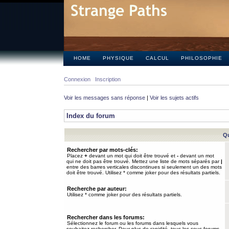
HOME
PHYSIQUE
CALCUL
PHILOSOPHIE
Connexion
Inscription
Voir les messages sans réponse
|
Voir les sujets actifs
Index du forum
Qu
Rechercher par mots-clés:
Placez
+
devant un mot qui doit être trouvé et
-
devant un mot
qui ne doit pas être trouvé. Mettez une liste de mots séparés par
|
entre des barres verticales discontinues si seulement un des mots
doit être trouvé. Utilisez * comme joker pour des résultats partiels.
Recherche par auteur:
Utilisez * comme joker pour des résultats partiels.
Rechercher dans les forums:
Sélectionnez le forum ou les forums dans lesquels vous
souhaitez rechercher. Pour plus de rapidité, tous les sous-forums