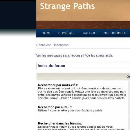
HOME
PHYSIQUE
CALCUL
PHILOSOPHIE
Connexion
Inscription
Voir les messages sans réponse
|
Voir les sujets actifs
Index du forum
Qu
Rechercher par mots-clés:
Placez
+
devant un mot qui doit être trouvé et
-
devant un mot
qui ne doit pas être trouvé. Mettez une liste de mots séparés par
|
entre des barres verticales discontinues si seulement un des mots
doit être trouvé. Utilisez * comme joker pour des résultats partiels.
Recherche par auteur:
Utilisez * comme joker pour des résultats partiels.
Rechercher dans les forums:
Sélectionnez le forum ou les forums dans lesquels vous
souhaitez rechercher. Pour plus de rapidité, tous les sous-forums