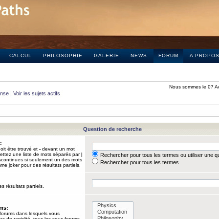
CALCUL
PHILOSOPHIE
GALERIE
NEWS
FORUM
A PROPO
Nous sommes le 07 A
onse
|
Voir les sujets actifs
Question de recherche
:
it être trouvé et
-
devant un mot
Mettez une liste de mots séparés par
|
Rechercher pour tous les termes ou utiliser une 
iscontinues si seulement un des mots
Rechercher pour tous les termes
mme joker pour des résultats partiels.
s résultats partiels.
ums:
 forums dans lesquels vous
us de rapidité, tous les sous-forums