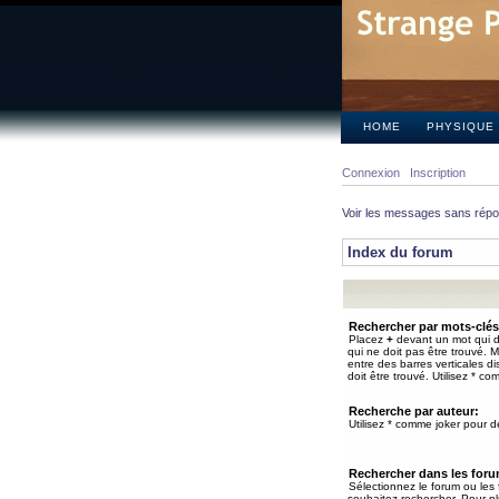
HOME
PHYSIQUE
Connexion
Inscription
Voir les messages sans rép
Index du forum
Rechercher par mots-clés
Placez
+
devant un mot qui do
qui ne doit pas être trouvé. 
entre des barres verticales d
doit être trouvé. Utilisez * co
Recherche par auteur:
Utilisez * comme joker pour de
Rechercher dans les for
Sélectionnez le forum ou les
souhaitez rechercher. Pour pl