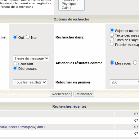
oisissant le parent et en réglant ci-
-forums de la recherche.
Options de recherche
Sujets et text
Texte des mes
ums:
Rechercher dans:
Oui
Non
Titres des suje
Premier messag
Afficher les résultats comme:
Messages
Croissant
Décroissant
Retourner en premier:
Recherches récentes
07 
07 
hmark(2999999|md5|now) and 1
07 
07 