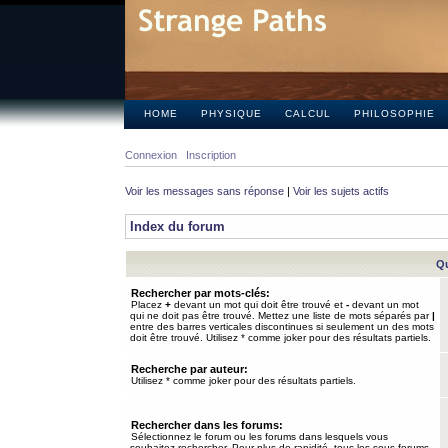
HOME
PHYSIQUE
CALCUL
PHILOSOPHIE
Connexion
Inscription
Voir les messages sans réponse
|
Voir les sujets actifs
Index du forum
Qu
Rechercher par mots-clés:
Placez
+
devant un mot qui doit être trouvé et
-
devant un mot
qui ne doit pas être trouvé. Mettez une liste de mots séparés par
|
entre des barres verticales discontinues si seulement un des mots
doit être trouvé. Utilisez * comme joker pour des résultats partiels.
Recherche par auteur:
Utilisez * comme joker pour des résultats partiels.
Rechercher dans les forums:
Sélectionnez le forum ou les forums dans lesquels vous
souhaitez rechercher. Pour plus de rapidité, tous les sous-forums