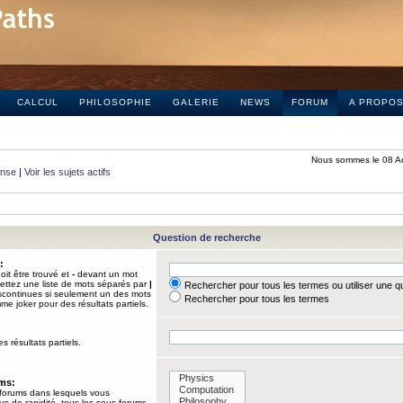
CALCUL
PHILOSOPHIE
GALERIE
NEWS
FORUM
A PROPO
Nous sommes le 08 A
onse
|
Voir les sujets actifs
Question de recherche
:
it être trouvé et
-
devant un mot
Mettez une liste de mots séparés par
|
Rechercher pour tous les termes ou utiliser une 
iscontinues si seulement un des mots
Rechercher pour tous les termes
mme joker pour des résultats partiels.
s résultats partiels.
ums:
 forums dans lesquels vous
us de rapidité, tous les sous-forums