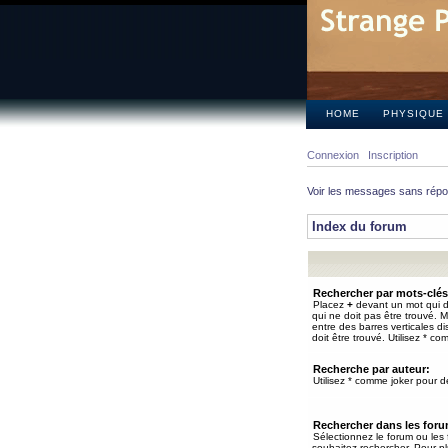
HOME
PHYSIQUE
Connexion
Inscription
Voir les messages sans rép
Index du forum
Rechercher par mots-clés
Placez
+
devant un mot qui do
qui ne doit pas être trouvé. 
entre des barres verticales d
doit être trouvé. Utilisez * co
Recherche par auteur:
Utilisez * comme joker pour de
Rechercher dans les for
Sélectionnez le forum ou les
souhaitez rechercher. Pour pl