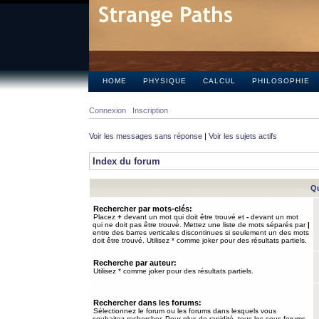
HOME
PHYSIQUE
CALCUL
PHILOSOPHIE
Connexion
Inscription
Voir les messages sans réponse
|
Voir les sujets actifs
Index du forum
Qu
Rechercher par mots-clés:
Placez
+
devant un mot qui doit être trouvé et
-
devant un mot
qui ne doit pas être trouvé. Mettez une liste de mots séparés par
|
entre des barres verticales discontinues si seulement un des mots
doit être trouvé. Utilisez * comme joker pour des résultats partiels.
Recherche par auteur:
Utilisez * comme joker pour des résultats partiels.
Rechercher dans les forums:
Sélectionnez le forum ou les forums dans lesquels vous
souhaitez rechercher. Pour plus de rapidité, tous les sous-forums