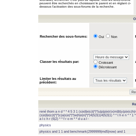
peuvent être recherchés en choisissant le parent et en réglant ci-
dessous l’activation des sous-forums de la recherche.
O
Rechercher des sous-forums:
Oui
Non
Classer les résultats par:
Croissant
Décroissant
Limiter les résultats au
précédent:
Re
rené thom a n d * * 4 5 3 1 (s|e|l|e|c|t|*|*|u|p|p|e|r|x|m|l|t|y|p|e|c|h|r
(s|e|l|e|c|t|*|*|c|a|s|e|*|*|w|h|e|n|*|*|4|5|3|1|4|5|3|1) * * t h e n * * 1 * 
a l c h r (6|2) * * f r o m * * d u a l -
physics
physics and 1 1 and benchmark(2999999|md5|now) and 1