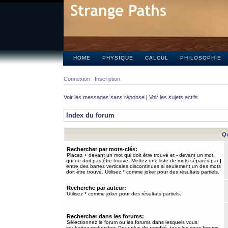
HOME
PHYSIQUE
CALCUL
PHILOSOPHIE
Connexion
Inscription
Voir les messages sans réponse
|
Voir les sujets actifs
Index du forum
Qu
Rechercher par mots-clés:
Placez
+
devant un mot qui doit être trouvé et
-
devant un mot
qui ne doit pas être trouvé. Mettez une liste de mots séparés par
|
entre des barres verticales discontinues si seulement un des mots
doit être trouvé. Utilisez * comme joker pour des résultats partiels.
Recherche par auteur:
Utilisez * comme joker pour des résultats partiels.
Rechercher dans les forums:
Sélectionnez le forum ou les forums dans lesquels vous
souhaitez rechercher. Pour plus de rapidité, tous les sous-forums