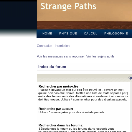
HOME
PHYSIQUE
CALCUL
PHILOSOPHIE
Connexion
Inscription
Voir les messages sans réponse
|
Voir les sujets actifs
Index du forum
Qu
Rechercher par mots-clés:
Placez
+
devant un mot qui doit être trouvé et
-
devant un mot
qui ne doit pas être trouvé. Mettez une liste de mots séparés par
|
entre des barres verticales discontinues si seulement un des mots
doit être trouvé. Utilisez * comme joker pour des résultats partiels.
Recherche par auteur:
Utilisez * comme joker pour des résultats partiels.
Rechercher dans les forums:
Sélectionnez le forum ou les forums dans lesquels vous
souhaitez rechercher. Pour plus de rapidité, tous les sous-forums