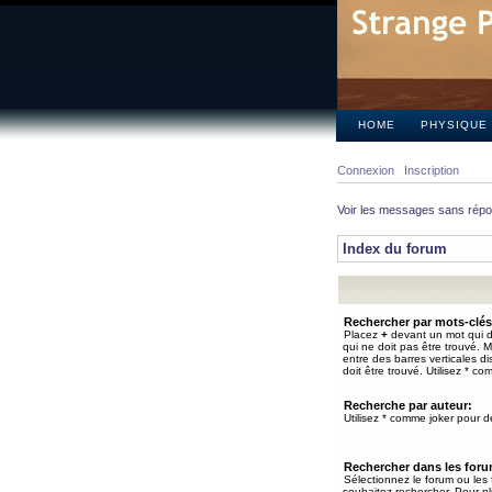
HOME
PHYSIQUE
Connexion
Inscription
Voir les messages sans rép
Index du forum
Rechercher par mots-clés
Placez
+
devant un mot qui do
qui ne doit pas être trouvé. 
entre des barres verticales d
doit être trouvé. Utilisez * co
Recherche par auteur:
Utilisez * comme joker pour de
Rechercher dans les for
Sélectionnez le forum ou les
souhaitez rechercher. Pour pl