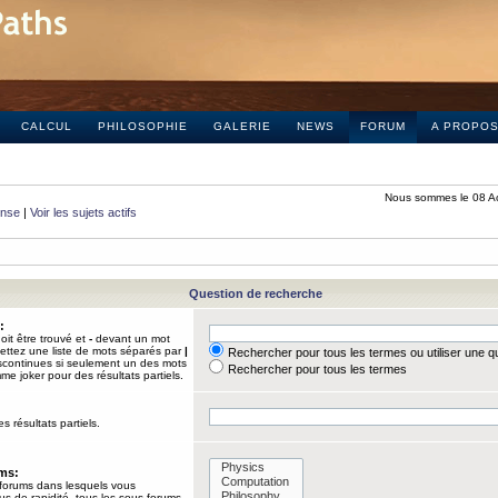
CALCUL
PHILOSOPHIE
GALERIE
NEWS
FORUM
A PROPO
Nous sommes le 08 A
onse
|
Voir les sujets actifs
Question de recherche
:
it être trouvé et
-
devant un mot
Mettez une liste de mots séparés par
|
Rechercher pour tous les termes ou utiliser une 
iscontinues si seulement un des mots
Rechercher pour tous les termes
mme joker pour des résultats partiels.
s résultats partiels.
ums:
 forums dans lesquels vous
us de rapidité, tous les sous-forums