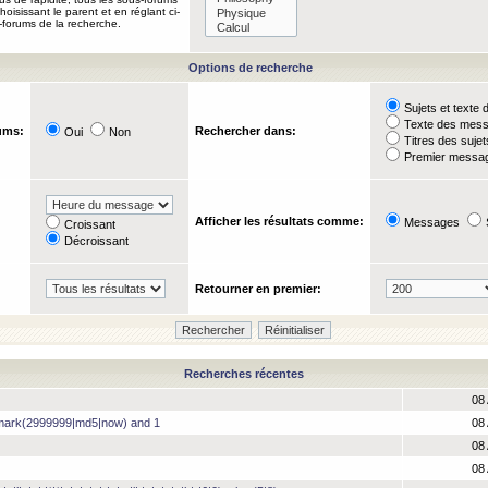
oisissant le parent et en réglant ci-
-forums de la recherche.
Options de recherche
Sujets et text
Texte des mes
ums:
Rechercher dans:
Oui
Non
Titres des suje
Premier messag
Afficher les résultats comme:
Messages
Croissant
Décroissant
Retourner en premier:
Recherches récentes
08 
hmark(2999999|md5|now) and 1
08 
08 
08 