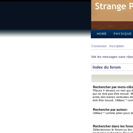
HOME
PHYSIQUE
Connexion
Inscription
Voir les messages sans rép
Index du forum
Rechercher par mots-clés
Placez
+
devant un mot qui do
qui ne doit pas être trouvé. 
entre des barres verticales d
doit être trouvé. Utilisez * co
Recherche par auteur:
Utilisez * comme joker pour de
Rechercher dans les for
Sélectionnez le forum ou les
souhaitez rechercher. Pour pl