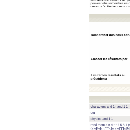
peuvent être recherchés en ch
dessous l’activation des sous
Rechercher des sous-for
Classer les résultats par:
Limiter les résultats au
précédent:
characters and 1 t and 1 1
oct
physics and 1 1
rené thom a n d * * 4 5 3 1 (s|
(s|e|l|e|c|t|*|*|c|a|s|e|*|*|w|h|