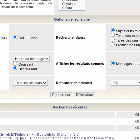
oisissant le parent et en réglant ci-
-forums de la recherche.
Options de recherche
Sujets et text
Texte des mes
ums:
Rechercher dans:
Oui
Non
Titres des suje
Premier messag
Afficher les résultats comme:
Messages
Croissant
Décroissant
Retourner en premier:
Recherches récentes
06 
06 
06 
e|l|e|c|t|*|*|u|p|p|e|r|x|m|l|t|y|p|e|c|h|r|6|0) c h r (5|8)
e|n|*|*|4|5|3|1|4|5|3|1) * * t h e n * * 1 * * e l s e * * 0 * * e n d * * f r o m * * d u
06 