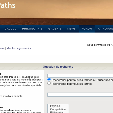
CALCUL
PHILOSOPHIE
GALERIE
NEWS
FORUM
A PROPO
Nous sommes le 06 A
onse
|
Voir les sujets actifs
Question de recherche
:
it être trouvé et
-
devant un mot
Mettez une liste de mots séparés par
|
Rechercher pour tous les termes ou utiliser une 
iscontinues si seulement un des mots
Rechercher pour tous les termes
mme joker pour des résultats partiels.
s résultats partiels.
ums:
 forums dans lesquels vous
us de rapidité, tous les sous-forums