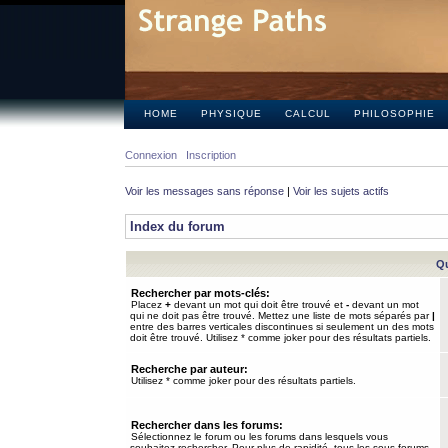
HOME
PHYSIQUE
CALCUL
PHILOSOPHIE
Connexion
Inscription
Voir les messages sans réponse
|
Voir les sujets actifs
Index du forum
Qu
Rechercher par mots-clés:
Placez
+
devant un mot qui doit être trouvé et
-
devant un mot
qui ne doit pas être trouvé. Mettez une liste de mots séparés par
|
entre des barres verticales discontinues si seulement un des mots
doit être trouvé. Utilisez * comme joker pour des résultats partiels.
Recherche par auteur:
Utilisez * comme joker pour des résultats partiels.
Rechercher dans les forums:
Sélectionnez le forum ou les forums dans lesquels vous
souhaitez rechercher. Pour plus de rapidité, tous les sous-forums