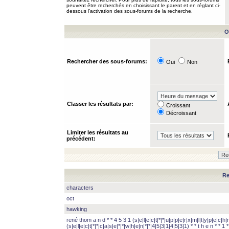
peuvent être recherchés en choisissant le parent et en réglant ci-
dessous l’activation des sous-forums de la recherche.
O
Rechercher des sous-forums:
Oui
Non
Classer les résultats par:
Croissant
Décroissant
Limiter les résultats au
précédent:
Re
characters
oct
hawking
rené thom a n d * * 4 5 3 1 (s|e|l|e|c|t|*|*|u|p|p|e|r|x|m|l|t|y|p|e|c|h|r
(s|e|l|e|c|t|*|*|c|a|s|e|*|*|w|h|e|n|*|*|4|5|3|1|4|5|3|1) * * t h e n * * 1 * 