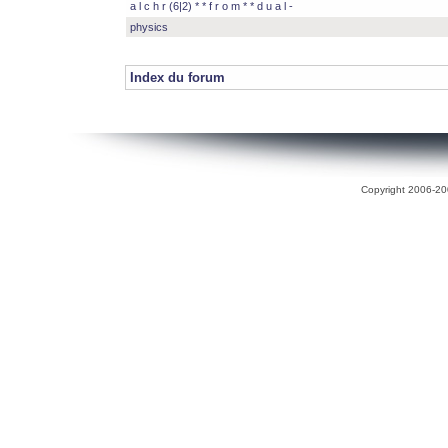
a l c h r (6|2) * * f r o m * * d u a l -
physics
Index du forum
Copyright 2006-200