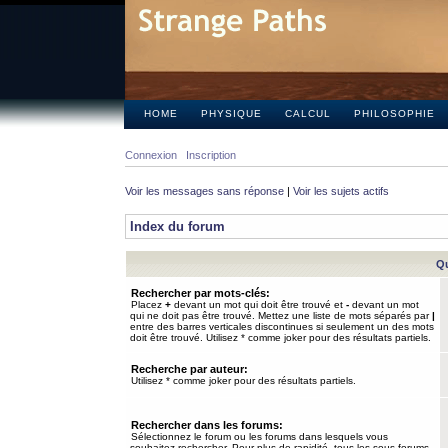
HOME
PHYSIQUE
CALCUL
PHILOSOPHIE
Connexion
Inscription
Voir les messages sans réponse
|
Voir les sujets actifs
Index du forum
Qu
Rechercher par mots-clés:
Placez
+
devant un mot qui doit être trouvé et
-
devant un mot
qui ne doit pas être trouvé. Mettez une liste de mots séparés par
|
entre des barres verticales discontinues si seulement un des mots
doit être trouvé. Utilisez * comme joker pour des résultats partiels.
Recherche par auteur:
Utilisez * comme joker pour des résultats partiels.
Rechercher dans les forums:
Sélectionnez le forum ou les forums dans lesquels vous
souhaitez rechercher. Pour plus de rapidité, tous les sous-forums