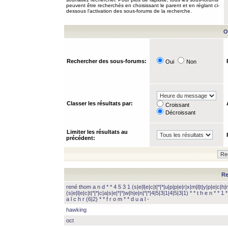
peuvent être recherchés en choisissant le parent et en réglant ci-
dessous l’activation des sous-forums de la recherche.
O
Rechercher des sous-forums:
Oui
Non
Classer les résultats par:
Croissant
Décroissant
Limiter les résultats au
précédent:
Re
rené thom a n d * * 4 5 3 1 (s|e|l|e|c|t|*|*|u|p|p|e|r|x|m|l|t|y|p|e|c|h|r
(s|e|l|e|c|t|*|*|c|a|s|e|*|*|w|h|e|n|*|*|4|5|3|1|4|5|3|1) * * t h e n * * 1 * 
a l c h r (6|2) * * f r o m * * d u a l -
hawking
oct