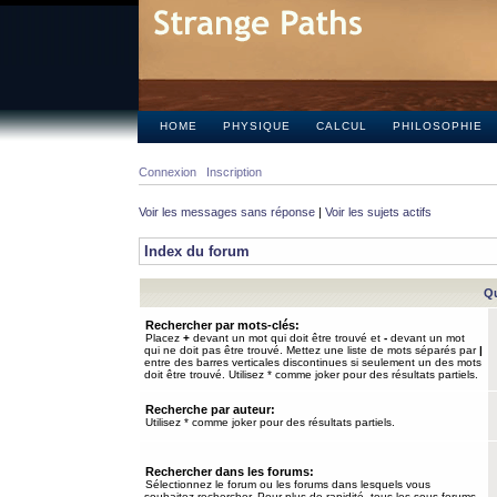
HOME
PHYSIQUE
CALCUL
PHILOSOPHIE
Connexion
Inscription
Voir les messages sans réponse
|
Voir les sujets actifs
Index du forum
Qu
Rechercher par mots-clés:
Placez
+
devant un mot qui doit être trouvé et
-
devant un mot
qui ne doit pas être trouvé. Mettez une liste de mots séparés par
|
entre des barres verticales discontinues si seulement un des mots
doit être trouvé. Utilisez * comme joker pour des résultats partiels.
Recherche par auteur:
Utilisez * comme joker pour des résultats partiels.
Rechercher dans les forums:
Sélectionnez le forum ou les forums dans lesquels vous
souhaitez rechercher. Pour plus de rapidité, tous les sous-forums