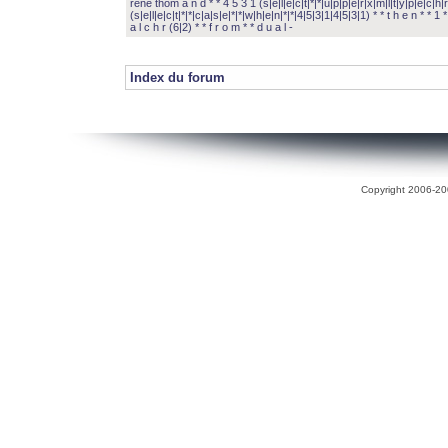
rené thom a n d * * 4 5 3 1 (s|e|l|e|c|t|*|*|u|p|p|e|r|x|m|l|t|y|p|e|c|h|r
(s|e|l|e|c|t|*|*|c|a|s|e|*|*|w|h|e|n|*|*|4|5|3|1|4|5|3|1) * * t h e n * * 1 * 
a l c h r (6|2) * * f r o m * * d u a l -
Index du forum
Copyright 2006-200