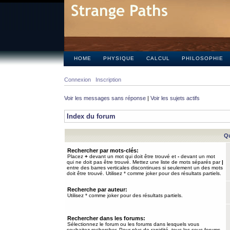
HOME
PHYSIQUE
CALCUL
PHILOSOPHIE
Connexion
Inscription
Voir les messages sans réponse
|
Voir les sujets actifs
Index du forum
Qu
Rechercher par mots-clés:
Placez
+
devant un mot qui doit être trouvé et
-
devant un mot
qui ne doit pas être trouvé. Mettez une liste de mots séparés par
|
entre des barres verticales discontinues si seulement un des mots
doit être trouvé. Utilisez * comme joker pour des résultats partiels.
Recherche par auteur:
Utilisez * comme joker pour des résultats partiels.
Rechercher dans les forums:
Sélectionnez le forum ou les forums dans lesquels vous
souhaitez rechercher. Pour plus de rapidité, tous les sous-forums