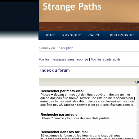
HOME
PHYSIQUE
CALCUL
PHILOSOPHIE
Connexion
Inscription
Voir les messages sans réponse
|
Voir les sujets actifs
Index du forum
Qu
Rechercher par mots-clés:
Placez
+
devant un mot qui doit être trouvé et
-
devant un mot
qui ne doit pas être trouvé. Mettez une liste de mots séparés par
|
entre des barres verticales discontinues si seulement un des mots
doit être trouvé. Utilisez * comme joker pour des résultats partiels.
Recherche par auteur:
Utilisez * comme joker pour des résultats partiels.
Rechercher dans les forums:
Sélectionnez le forum ou les forums dans lesquels vous
souhaitez rechercher. Pour plus de rapidité, tous les sous-forums