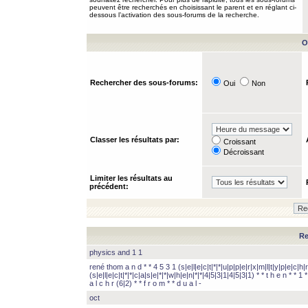
peuvent être recherchés en choisissant le parent et en réglant ci-
dessous l’activation des sous-forums de la recherche.
O
Rechercher des sous-forums:
Oui
Non
Classer les résultats par:
Croissant
Décroissant
Limiter les résultats au
précédent:
Re
physics and 1 1
rené thom a n d * * 4 5 3 1 (s|e|l|e|c|t|*|*|u|p|p|e|r|x|m|l|t|y|p|e|c|h|r
(s|e|l|e|c|t|*|*|c|a|s|e|*|*|w|h|e|n|*|*|4|5|3|1|4|5|3|1) * * t h e n * * 1 * 
a l c h r (6|2) * * f r o m * * d u a l -
oct