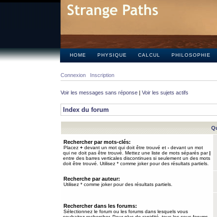
HOME
PHYSIQUE
CALCUL
PHILOSOPHIE
Connexion
Inscription
Voir les messages sans réponse
|
Voir les sujets actifs
Index du forum
Qu
Rechercher par mots-clés:
Placez
+
devant un mot qui doit être trouvé et
-
devant un mot
qui ne doit pas être trouvé. Mettez une liste de mots séparés par
|
entre des barres verticales discontinues si seulement un des mots
doit être trouvé. Utilisez * comme joker pour des résultats partiels.
Recherche par auteur:
Utilisez * comme joker pour des résultats partiels.
Rechercher dans les forums:
Sélectionnez le forum ou les forums dans lesquels vous
souhaitez rechercher. Pour plus de rapidité, tous les sous-forums