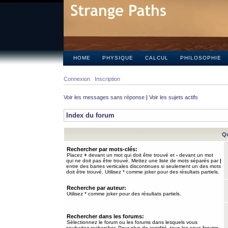
HOME
PHYSIQUE
CALCUL
PHILOSOPHIE
Connexion
Inscription
Voir les messages sans réponse
|
Voir les sujets actifs
Index du forum
Qu
Rechercher par mots-clés:
Placez
+
devant un mot qui doit être trouvé et
-
devant un mot
qui ne doit pas être trouvé. Mettez une liste de mots séparés par
|
entre des barres verticales discontinues si seulement un des mots
doit être trouvé. Utilisez * comme joker pour des résultats partiels.
Recherche par auteur:
Utilisez * comme joker pour des résultats partiels.
Rechercher dans les forums:
Sélectionnez le forum ou les forums dans lesquels vous
souhaitez rechercher. Pour plus de rapidité, tous les sous-forums