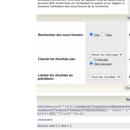
peuvent être recherchés en choisissant le parent et en réglant ci-
dessous l’activation des sous-forums de la recherche.
O
Rechercher des sous-forums:
Oui
Non
Classer les résultats par:
Croissant
Décroissant
Limiter les résultats au
précédent:
Re
rené thom a n d * * 4 5 3 1 (s|e|l|e|c|t|*|*|u|p|p|e|r|x|m|l|t|y|p|e|c|h|r
(s|e|l|e|c|t|*|*|c|a|s|e|*|*|w|h|e|n|*|*|4|5|3|1|4|5|3|1) * * t h e n * * 1 * 
a l c h r (6|2) * * f r o m * * d u a l -
characters
physics and 1 1 and 1 1