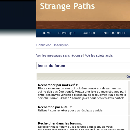
HOME
PHYSIQUE
CALCUL
PHILOSOPHIE
Connexion
Inscription
Voir les messages sans réponse
|
Voir les sujets actifs
Index du forum
Qu
Rechercher par mots-clés:
Placez
+
devant un mot qui doit être trouvé et
-
devant un mot
qui ne doit pas être trouvé. Mettez une liste de mots séparés par
|
entre des barres verticales discontinues si seulement un des mots
doit être trouvé. Utilisez * comme joker pour des résultats partiels.
Recherche par auteur:
Utilisez * comme joker pour des résultats partiels.
Rechercher dans les forums:
Sélectionnez le forum ou les forums dans lesquels vous
souhaitez rechercher. Pour plus de rapidité, tous les sous-forums