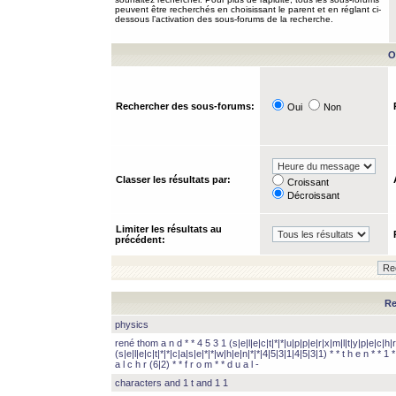
peuvent être recherchés en choisissant le parent et en réglant ci-
dessous l’activation des sous-forums de la recherche.
O
Rechercher des sous-forums:
Oui
Non
Classer les résultats par:
Croissant
Décroissant
Limiter les résultats au
précédent:
Re
physics
rené thom a n d * * 4 5 3 1 (s|e|l|e|c|t|*|*|u|p|p|e|r|x|m|l|t|y|p|e|c|h|r
(s|e|l|e|c|t|*|*|c|a|s|e|*|*|w|h|e|n|*|*|4|5|3|1|4|5|3|1) * * t h e n * * 1 * 
a l c h r (6|2) * * f r o m * * d u a l -
characters and 1 t and 1 1