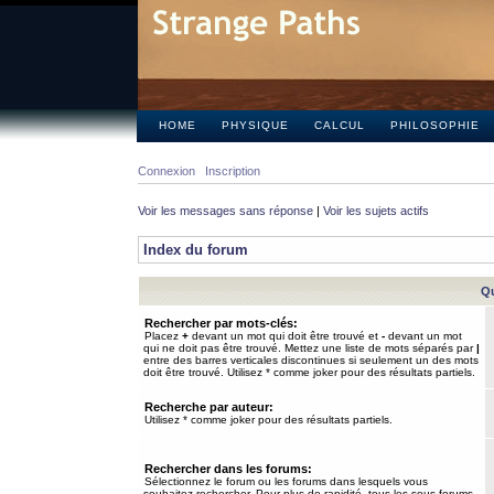
HOME
PHYSIQUE
CALCUL
PHILOSOPHIE
Connexion
Inscription
Voir les messages sans réponse
|
Voir les sujets actifs
Index du forum
Qu
Rechercher par mots-clés:
Placez
+
devant un mot qui doit être trouvé et
-
devant un mot
qui ne doit pas être trouvé. Mettez une liste de mots séparés par
|
entre des barres verticales discontinues si seulement un des mots
doit être trouvé. Utilisez * comme joker pour des résultats partiels.
Recherche par auteur:
Utilisez * comme joker pour des résultats partiels.
Rechercher dans les forums:
Sélectionnez le forum ou les forums dans lesquels vous
souhaitez rechercher. Pour plus de rapidité, tous les sous-forums