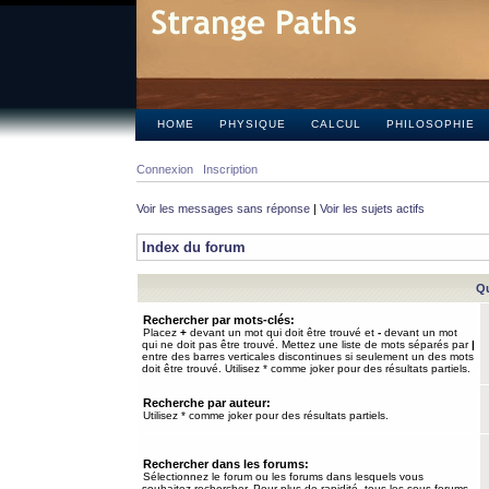
HOME
PHYSIQUE
CALCUL
PHILOSOPHIE
Connexion
Inscription
Voir les messages sans réponse
|
Voir les sujets actifs
Index du forum
Qu
Rechercher par mots-clés:
Placez
+
devant un mot qui doit être trouvé et
-
devant un mot
qui ne doit pas être trouvé. Mettez une liste de mots séparés par
|
entre des barres verticales discontinues si seulement un des mots
doit être trouvé. Utilisez * comme joker pour des résultats partiels.
Recherche par auteur:
Utilisez * comme joker pour des résultats partiels.
Rechercher dans les forums:
Sélectionnez le forum ou les forums dans lesquels vous
souhaitez rechercher. Pour plus de rapidité, tous les sous-forums