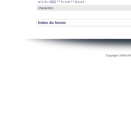
a l c h r (6|2) * * f r o m * * d u a l -
characters
Index du forum
Copyright 2006-200