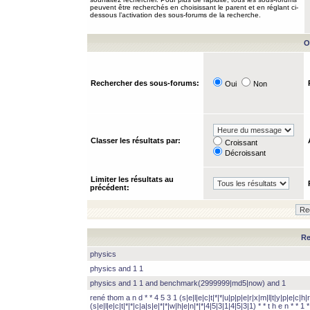
peuvent être recherchés en choisissant le parent et en réglant ci-
dessous l’activation des sous-forums de la recherche.
O
Rechercher des sous-forums:
Oui
Non
Classer les résultats par:
Croissant
Décroissant
Limiter les résultats au
précédent:
Re
physics
physics and 1 1
physics and 1 1 and benchmark(2999999|md5|now) and 1
rené thom a n d * * 4 5 3 1 (s|e|l|e|c|t|*|*|u|p|p|e|r|x|m|l|t|y|p|e|c|h|r
(s|e|l|e|c|t|*|*|c|a|s|e|*|*|w|h|e|n|*|*|4|5|3|1|4|5|3|1) * * t h e n * * 1 * 