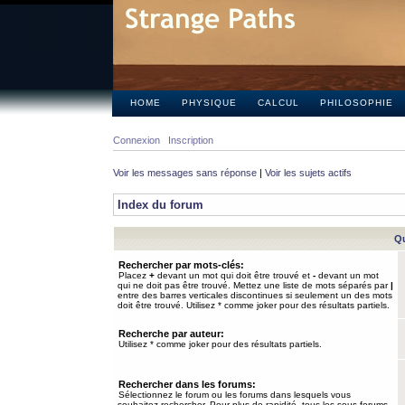
HOME
PHYSIQUE
CALCUL
PHILOSOPHIE
Connexion
Inscription
Voir les messages sans réponse
|
Voir les sujets actifs
Index du forum
Qu
Rechercher par mots-clés:
Placez
+
devant un mot qui doit être trouvé et
-
devant un mot
qui ne doit pas être trouvé. Mettez une liste de mots séparés par
|
entre des barres verticales discontinues si seulement un des mots
doit être trouvé. Utilisez * comme joker pour des résultats partiels.
Recherche par auteur:
Utilisez * comme joker pour des résultats partiels.
Rechercher dans les forums:
Sélectionnez le forum ou les forums dans lesquels vous
souhaitez rechercher. Pour plus de rapidité, tous les sous-forums