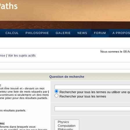
CALCUL
PHILOSOPHIE
GALERIE
NEWS
FORUM
A PROPO
Nous sommes le 08 A
onse
|
Voir les sujets actifs
Question de recherche
:
it être trouvé et
-
devant un mot
Mettez une liste de mots séparés par
|
Rechercher pour tous les termes ou utiliser une 
iscontinues si seulement un des mots
Rechercher pour tous les termes
mme joker pour des résultats partiels.
s résultats partiels.
ums:
 forums dans lesquels vous
us de rapidité, tous les sous-forums