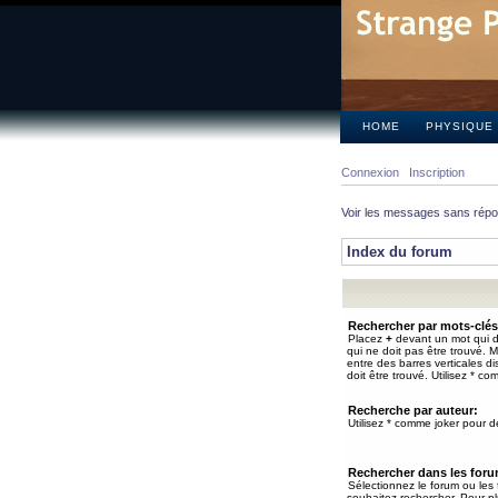
HOME
PHYSIQUE
Connexion
Inscription
Voir les messages sans rép
Index du forum
Rechercher par mots-clés
Placez
+
devant un mot qui do
qui ne doit pas être trouvé. 
entre des barres verticales d
doit être trouvé. Utilisez * co
Recherche par auteur:
Utilisez * comme joker pour de
Rechercher dans les for
Sélectionnez le forum ou les
souhaitez rechercher. Pour pl