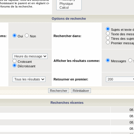
oisissant le parent et en réglant ci-
-forums de la recherche.
Options de recherche
Sujets et text
Texte des mes
ums:
Rechercher dans:
Oui
Non
Titres des suje
Premier messag
Afficher les résultats comme:
Messages
Croissant
Décroissant
Retourner en premier:
Recherches récentes
08 
08 
08 
08 