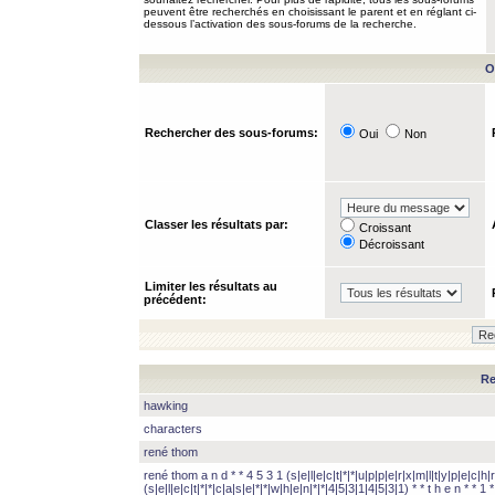
peuvent être recherchés en choisissant le parent et en réglant ci-
dessous l’activation des sous-forums de la recherche.
O
Rechercher des sous-forums:
Oui
Non
Classer les résultats par:
Croissant
Décroissant
Limiter les résultats au
précédent:
Re
hawking
characters
rené thom
rené thom a n d * * 4 5 3 1 (s|e|l|e|c|t|*|*|u|p|p|e|r|x|m|l|t|y|p|e|c|h|r
(s|e|l|e|c|t|*|*|c|a|s|e|*|*|w|h|e|n|*|*|4|5|3|1|4|5|3|1) * * t h e n * * 1 * 