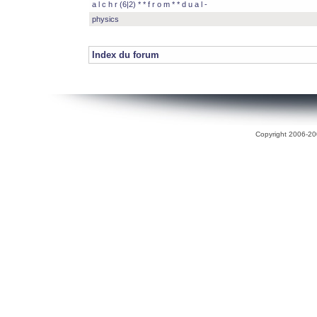
a l c h r (6|2) * * f r o m * * d u a l -
physics
Index du forum
Copyright 2006-200