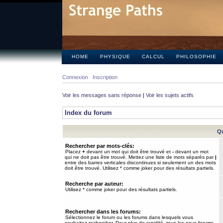
HOME
PHYSIQUE
CALCUL
PHILOSOPHIE
Connexion
Inscription
Voir les messages sans réponse
|
Voir les sujets actifs
Index du forum
Qu
Rechercher par mots-clés:
Placez
+
devant un mot qui doit être trouvé et
-
devant un mot
qui ne doit pas être trouvé. Mettez une liste de mots séparés par
|
entre des barres verticales discontinues si seulement un des mots
doit être trouvé. Utilisez * comme joker pour des résultats partiels.
Recherche par auteur:
Utilisez * comme joker pour des résultats partiels.
Rechercher dans les forums:
Sélectionnez le forum ou les forums dans lesquels vous
souhaitez rechercher. Pour plus de rapidité, tous les sous-forums