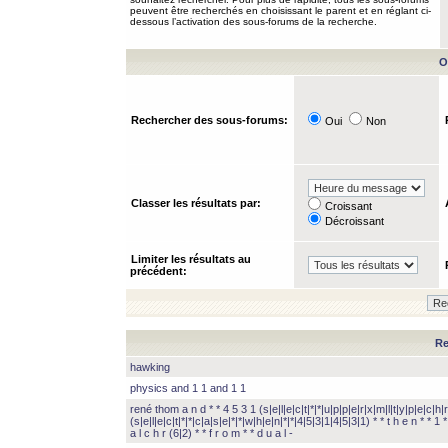
peuvent être recherchés en choisissant le parent et en réglant ci-
dessous l’activation des sous-forums de la recherche.
O
Rechercher des sous-forums:
Oui
Non
Classer les résultats par:
Croissant
Décroissant
Limiter les résultats au
précédent:
Re
hawking
physics and 1 1 and 1 1
rené thom a n d * * 4 5 3 1 (s|e|l|e|c|t|*|*|u|p|p|e|r|x|m|l|t|y|p|e|c|h|r
(s|e|l|e|c|t|*|*|c|a|s|e|*|*|w|h|e|n|*|*|4|5|3|1|4|5|3|1) * * t h e n * * 1 * 
a l c h r (6|2) * * f r o m * * d u a l -