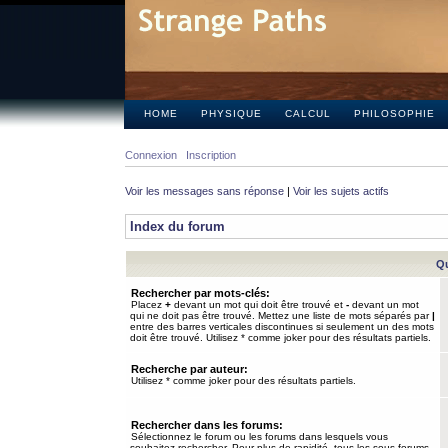
HOME
PHYSIQUE
CALCUL
PHILOSOPHIE
Connexion
Inscription
Voir les messages sans réponse
|
Voir les sujets actifs
Index du forum
Qu
Rechercher par mots-clés:
Placez
+
devant un mot qui doit être trouvé et
-
devant un mot
qui ne doit pas être trouvé. Mettez une liste de mots séparés par
|
entre des barres verticales discontinues si seulement un des mots
doit être trouvé. Utilisez * comme joker pour des résultats partiels.
Recherche par auteur:
Utilisez * comme joker pour des résultats partiels.
Rechercher dans les forums:
Sélectionnez le forum ou les forums dans lesquels vous
souhaitez rechercher. Pour plus de rapidité, tous les sous-forums