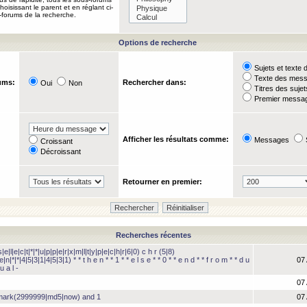
oisissant le parent et en réglant ci-
-forums de la recherche.
Options de recherche
Sujets et text
Texte des mes
ums:
Rechercher dans:
Oui
Non
Titres des suje
Premier messag
Afficher les résultats comme:
Messages
Croissant
Décroissant
Retourner en premier:
Recherches récentes
e|l|e|c|t|*|*|u|p|p|e|r|x|m|l|t|y|p|e|c|h|r|6|0) c h r (5|8)
e|n|*|*|4|5|3|1|4|5|3|1) * * t h e n * * 1 * * e l s e * * 0 * * e n d * * f r o m * * d u
07 
u a l -
07 
hmark(2999999|md5|now) and 1
07 