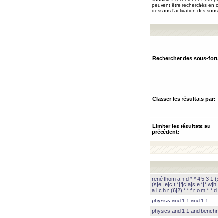
peuvent être recherchés en ch
dessous l’activation des sous
Rechercher des sous-for
Classer les résultats par:
Limiter les résultats au
précédent:
rené thom a n d * * 4 5 3 1 (s|
(s|e|l|e|c|t|*|*|c|a|s|e|*|*|w|h|
a l c h r (6|2) * * f r o m * * d 
physics and 1 1 and 1 1
physics and 1 1 and benc