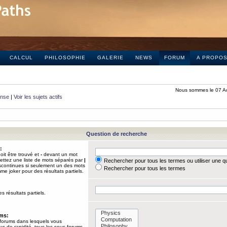
CALCUL
PHILOSOPHIE
GALERIE
NEWS
FORUM
A PROPO
Nous sommes le 07 A
onse
|
Voir les sujets actifs
Question de recherche
:
it être trouvé et
-
devant un mot
Mettez une liste de mots séparés par
|
Rechercher pour tous les termes ou utiliser une 
iscontinues si seulement un des mots
Rechercher pour tous les termes
mme joker pour des résultats partiels.
s résultats partiels.
ums:
 forums dans lesquels vous
us de rapidité, tous les sous-forums