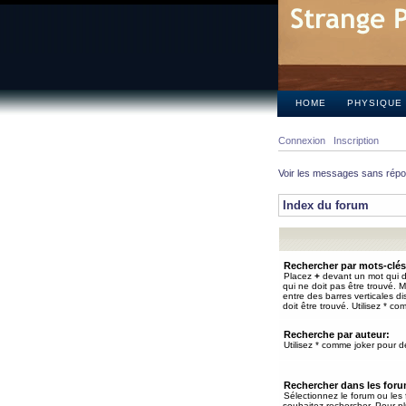
HOME
PHYSIQUE
Connexion
Inscription
Voir les messages sans rép
Index du forum
Rechercher par mots-clés
Placez
+
devant un mot qui do
qui ne doit pas être trouvé. 
entre des barres verticales d
doit être trouvé. Utilisez * co
Recherche par auteur:
Utilisez * comme joker pour de
Rechercher dans les for
Sélectionnez le forum ou les
souhaitez rechercher. Pour pl