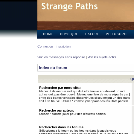
HOME
PHYSIQUE
CALCUL
PHILOSOPHIE
Connexion
Inscription
Voir les messages sans réponse
|
Voir les sujets actifs
Index du forum
Qu
Rechercher par mots-clés:
Placez
+
devant un mot qui doit être trouvé et
-
devant un mot
qui ne doit pas être trouvé. Mettez une liste de mots séparés par
|
entre des barres verticales discontinues si seulement un des mots
doit être trouvé. Utilisez * comme joker pour des résultats partiels.
Recherche par auteur:
Utilisez * comme joker pour des résultats partiels.
Rechercher dans les forums:
Sélectionnez le forum ou les forums dans lesquels vous
souhaitez rechercher. Pour plus de rapidité, tous les sous-forums