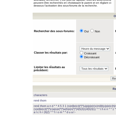
peuvent être recherchés en choisissant le parent et en réglant ci-
dessous l’activation des sous-forums de la recherche.
O
Rechercher des sous-forums:
Oui
Non
Classer les résultats par:
Croissant
Décroissant
Limiter les résultats au
précédent:
Re
characters
rené thom
rené thom a n d * * 4 5 3 1 (s|e|l|e|c|t|*|*|u|p|p|e|r|x|m|l|t|y|p|e|c|h|r
(s|e|l|e|c|t|*|*|c|a|s|e|*|*|w|h|e|n|*|*|4|5|3|1|4|5|3|1) * * t h e n * * 1 * 
a l c h r (6|2) * * f r o m * * d u a l -