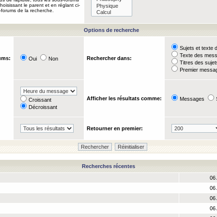
oisissant le parent et en réglant ci-
-forums de la recherche.
Options de recherche
Sujets et text
Texte des mes
ums:
Rechercher dans:
Oui
Non
Titres des suje
Premier messag
Afficher les résultats comme:
Messages
Croissant
Décroissant
Retourner en premier:
Recherches récentes
06 
06 
06 
06 