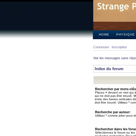
HOME
PHYSIQUE
Connexion
Inscription
Voir les messages sans rép
Index du forum
Rechercher par mots-clés
Placez
+
devant un mot qui do
qui ne doit pas être trouvé. 
entre des barres verticales d
doit être trouvé. Utilisez * co
Recherche par auteur:
Utilisez * comme joker pour de
Rechercher dans les for
Sélectionnez le forum ou les
souhaitez rechercher. Pour pl