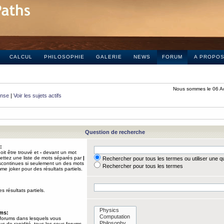
CALCUL
PHILOSOPHIE
GALERIE
NEWS
FORUM
A PROPO
Nous sommes le 06 A
onse
|
Voir les sujets actifs
Question de recherche
:
it être trouvé et
-
devant un mot
Mettez une liste de mots séparés par
|
Rechercher pour tous les termes ou utiliser une 
iscontinues si seulement un des mots
Rechercher pour tous les termes
mme joker pour des résultats partiels.
s résultats partiels.
ums:
 forums dans lesquels vous
us de rapidité, tous les sous-forums