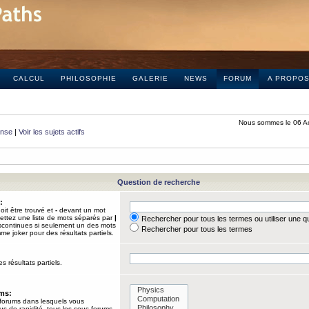
CALCUL
PHILOSOPHIE
GALERIE
NEWS
FORUM
A PROPO
Nous sommes le 06 A
onse
|
Voir les sujets actifs
Question de recherche
:
it être trouvé et
-
devant un mot
Mettez une liste de mots séparés par
|
Rechercher pour tous les termes ou utiliser une 
iscontinues si seulement un des mots
Rechercher pour tous les termes
mme joker pour des résultats partiels.
s résultats partiels.
ums:
 forums dans lesquels vous
us de rapidité, tous les sous-forums