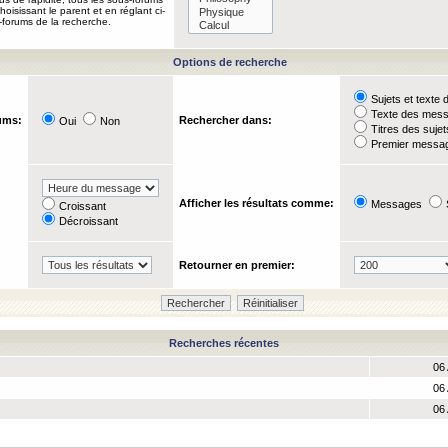
oisissant le parent et en réglant ci-
-forums de la recherche.
Options de recherche
Sujets et text
Texte des mes
ums:
Rechercher dans:
Oui
Non
Titres des suje
Premier messag
Afficher les résultats comme:
Messages
Croissant
Décroissant
Retourner en premier:
Recherches récentes
06 
06 
06 