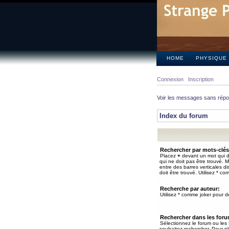
HOME
PHYSIQUE
Connexion
Inscription
Voir les messages sans rép
Index du forum
Rechercher par mots-clés
Placez
+
devant un mot qui do
qui ne doit pas être trouvé. 
entre des barres verticales d
doit être trouvé. Utilisez * co
Recherche par auteur:
Utilisez * comme joker pour de
Rechercher dans les for
Sélectionnez le forum ou les
souhaitez rechercher. Pour pl