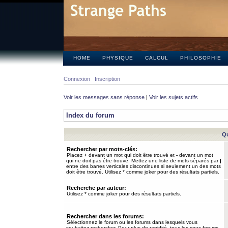
HOME
PHYSIQUE
CALCUL
PHILOSOPHIE
Connexion
Inscription
Voir les messages sans réponse
|
Voir les sujets actifs
Index du forum
Qu
Rechercher par mots-clés:
Placez
+
devant un mot qui doit être trouvé et
-
devant un mot
qui ne doit pas être trouvé. Mettez une liste de mots séparés par
|
entre des barres verticales discontinues si seulement un des mots
doit être trouvé. Utilisez * comme joker pour des résultats partiels.
Recherche par auteur:
Utilisez * comme joker pour des résultats partiels.
Rechercher dans les forums:
Sélectionnez le forum ou les forums dans lesquels vous
souhaitez rechercher. Pour plus de rapidité, tous les sous-forums