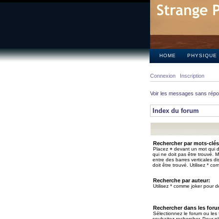
HOME
PHYSIQUE
Connexion
Inscription
Voir les messages sans rép
Index du forum
Rechercher par mots-clés
Placez
+
devant un mot qui do
qui ne doit pas être trouvé. 
entre des barres verticales d
doit être trouvé. Utilisez * co
Recherche par auteur:
Utilisez * comme joker pour de
Rechercher dans les for
Sélectionnez le forum ou les
souhaitez rechercher. Pour pl