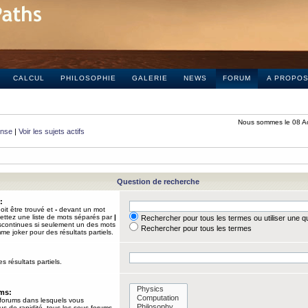
CALCUL
PHILOSOPHIE
GALERIE
NEWS
FORUM
A PROPO
Nous sommes le 08 A
onse
|
Voir les sujets actifs
Question de recherche
:
it être trouvé et
-
devant un mot
Mettez une liste de mots séparés par
|
Rechercher pour tous les termes ou utiliser une 
iscontinues si seulement un des mots
Rechercher pour tous les termes
mme joker pour des résultats partiels.
s résultats partiels.
ums:
 forums dans lesquels vous
us de rapidité, tous les sous-forums