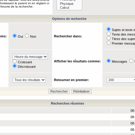
oisissant le parent et en réglant ci-
-forums de la recherche.
Options de recherche
Sujets et text
Texte des mes
ums:
Rechercher dans:
Oui
Non
Titres des suje
Premier messag
Afficher les résultats comme:
Messages
Croissant
Décroissant
Retourner en premier:
Recherches récentes
08 
08 
08 
08 