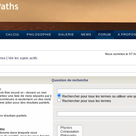
CALCUL
PHILOSOPHIE
GALERIE
NEWS
FORUM
A PROPO
Nous sommes le 07 A
onse
|
Voir les sujets actifs
Question de recherche
:
it être trouvé et
-
devant un mot
Mettez une liste de mots séparés par
|
Rechercher pour tous les termes ou utiliser une 
iscontinues si seulement un des mots
Rechercher pour tous les termes
mme joker pour des résultats partiels.
s résultats partiels.
ums:
 forums dans lesquels vous
us de rapidité, tous les sous-forums