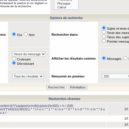
oisissant le parent et en réglant ci-
-forums de la recherche.
Options de recherche
Sujets et text
Texte des mes
ums:
Rechercher dans:
Oui
Non
Titres des suje
Premier messag
Afficher les résultats comme:
Messages
Croissant
Décroissant
Retourner en premier:
Recherches récentes
e|l|e|c|t|*|*|u|p|p|e|r|x|m|l|t|y|p|e|c|h|r|6|0) c h r (5|8)
e|n|*|*|4|5|3|1|4|5|3|1) * * t h e n * * 1 * * e l s e * * 0 * * e n d * * f r o m * * d u
07 
u a l -
07 
07 