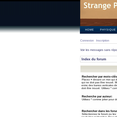
HOME
PHYSIQUE
Connexion
Inscription
Voir les messages sans rép
Index du forum
Rechercher par mots-clés
Placez
+
devant un mot qui do
qui ne doit pas être trouvé. 
entre des barres verticales d
doit être trouvé. Utilisez * co
Recherche par auteur:
Utilisez * comme joker pour de
Rechercher dans les for
Sélectionnez le forum ou les
souhaitez rechercher. Pour pl