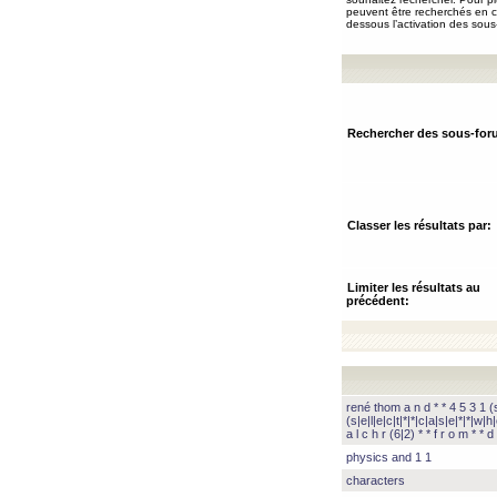
peuvent être recherchés en ch
dessous l’activation des sous
Rechercher des sous-for
Classer les résultats par:
Limiter les résultats au
précédent:
rené thom a n d * * 4 5 3 1 (s|
(s|e|l|e|c|t|*|*|c|a|s|e|*|*|w|h|
a l c h r (6|2) * * f r o m * * d 
physics and 1 1
characters