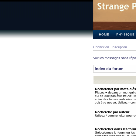
HOME
PHYSIQUE
Connexion
Inscription
Voir les messages sans rép
Index du forum
Rechercher par mots-clés
Placez
+
devant un mot qui do
qui ne doit pas être trouvé. 
entre des barres verticales d
doit être trouvé. Utilisez * co
Recherche par auteur:
Utilisez * comme joker pour de
Rechercher dans les for
Sélectionnez le forum ou les
souhaitez rechercher. Pour pl