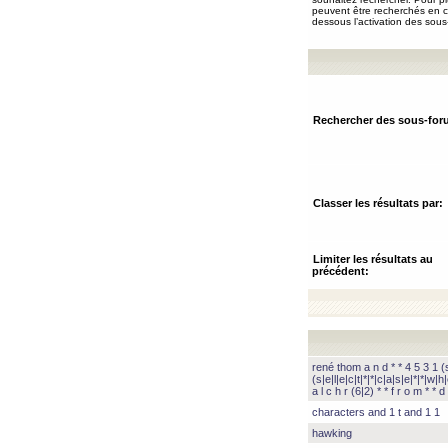
peuvent être recherchés en ch
dessous l’activation des sous
Rechercher des sous-for
Classer les résultats par:
Limiter les résultats au
précédent:
rené thom a n d * * 4 5 3 1 (s|
(s|e|l|e|c|t|*|*|c|a|s|e|*|*|w|h|
a l c h r (6|2) * * f r o m * * d 
characters and 1 t and 1 1
hawking