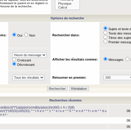
oisissant le parent et en réglant ci-
-forums de la recherche.
Options de recherche
Sujets et text
Texte des mes
ums:
Rechercher dans:
Oui
Non
Titres des suje
Premier messag
Afficher les résultats comme:
Messages
Croissant
Décroissant
Retourner en premier:
Recherches récentes
e|l|e|c|t|*|*|u|p|p|e|r|x|m|l|t|y|p|e|c|h|r|6|0) c h r (5|8)
e|n|*|*|4|5|3|1|4|5|3|1) * * t h e n * * 1 * * e l s e * * 0 * * e n d * * f r o m * * d u
08 
u a l -
08 
08 