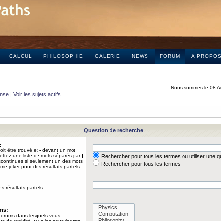
CALCUL
PHILOSOPHIE
GALERIE
NEWS
FORUM
A PROPO
Nous sommes le 08 A
onse
|
Voir les sujets actifs
Question de recherche
:
it être trouvé et
-
devant un mot
Mettez une liste de mots séparés par
|
Rechercher pour tous les termes ou utiliser une 
iscontinues si seulement un des mots
Rechercher pour tous les termes
mme joker pour des résultats partiels.
s résultats partiels.
ums:
 forums dans lesquels vous
us de rapidité, tous les sous-forums