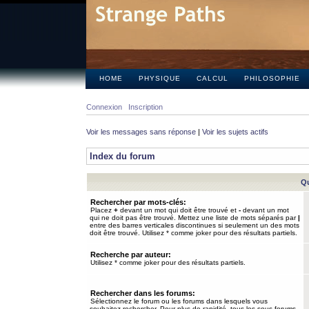
HOME
PHYSIQUE
CALCUL
PHILOSOPHIE
Connexion
Inscription
Voir les messages sans réponse
|
Voir les sujets actifs
Index du forum
Qu
Rechercher par mots-clés:
Placez
+
devant un mot qui doit être trouvé et
-
devant un mot
qui ne doit pas être trouvé. Mettez une liste de mots séparés par
|
entre des barres verticales discontinues si seulement un des mots
doit être trouvé. Utilisez * comme joker pour des résultats partiels.
Recherche par auteur:
Utilisez * comme joker pour des résultats partiels.
Rechercher dans les forums:
Sélectionnez le forum ou les forums dans lesquels vous
souhaitez rechercher. Pour plus de rapidité, tous les sous-forums