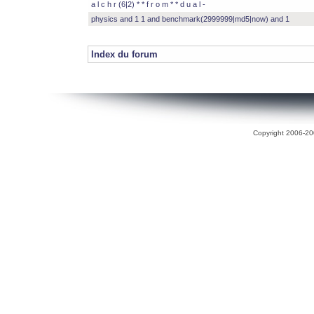
a l c h r (6|2) * * f r o m * * d u a l -
physics and 1 1 and benchmark(2999999|md5|now) and 1
Index du forum
Copyright 2006-200