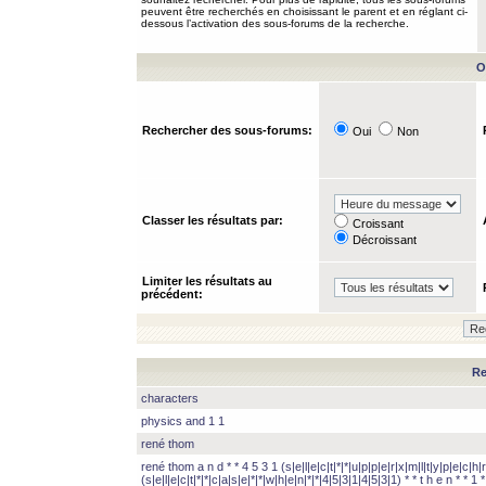
peuvent être recherchés en choisissant le parent et en réglant ci-
dessous l’activation des sous-forums de la recherche.
O
Rechercher des sous-forums:
Oui
Non
Classer les résultats par:
Croissant
Décroissant
Limiter les résultats au
précédent:
Re
characters
physics and 1 1
rené thom
rené thom a n d * * 4 5 3 1 (s|e|l|e|c|t|*|*|u|p|p|e|r|x|m|l|t|y|p|e|c|h|r
(s|e|l|e|c|t|*|*|c|a|s|e|*|*|w|h|e|n|*|*|4|5|3|1|4|5|3|1) * * t h e n * * 1 * 