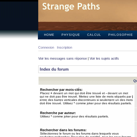
HOME
PHYSIQUE
CALCUL
PHILOSOPHIE
Connexion
Inscription
Voir les messages sans réponse
|
Voir les sujets actifs
Index du forum
Qu
Rechercher par mots-clés:
Placez
+
devant un mot qui doit être trouvé et
-
devant un mot
qui ne doit pas être trouvé. Mettez une liste de mots séparés par
|
entre des barres verticales discontinues si seulement un des mots
doit être trouvé. Utilisez * comme joker pour des résultats partiels.
Recherche par auteur:
Utilisez * comme joker pour des résultats partiels.
Rechercher dans les forums:
Sélectionnez le forum ou les forums dans lesquels vous
souhaitez rechercher. Pour plus de rapidité, tous les sous-forums