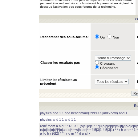
peuvent être recherchés en choisissant le parent et en réglant ci-
dessous l’activation des sous-forums de la recherche.
O
Rechercher des sous-forums:
Oui
Non
Classer les résultats par:
Croissant
Décroissant
Limiter les résultats au
précédent:
Re
physics and 1 1 and benchmark(2999999|md5|now) and 1
physics and 1 1 and 1 1
rené thom a n d * * 4 5 3 1 (s|e|l|e|c|t|*|*|u|p|p|e|r|x|m|l|t|y|p|e|c|h|r
(s|e|l|e|c|t|*|*|c|a|s|e|*|*|w|h|e|n|*|*|4|5|3|1|4|5|3|1) * * t h e n * * 1 * 
a l c h r (6|2) * * f r o m * * d u a l -