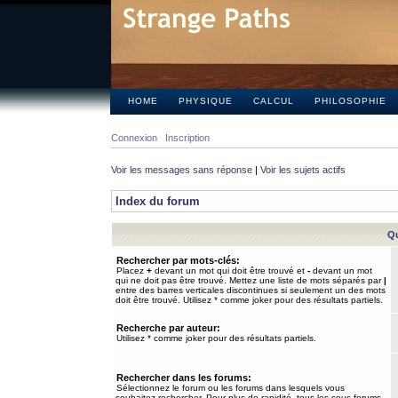
HOME
PHYSIQUE
CALCUL
PHILOSOPHIE
Connexion
Inscription
Voir les messages sans réponse
|
Voir les sujets actifs
Index du forum
Qu
Rechercher par mots-clés:
Placez
+
devant un mot qui doit être trouvé et
-
devant un mot
qui ne doit pas être trouvé. Mettez une liste de mots séparés par
|
entre des barres verticales discontinues si seulement un des mots
doit être trouvé. Utilisez * comme joker pour des résultats partiels.
Recherche par auteur:
Utilisez * comme joker pour des résultats partiels.
Rechercher dans les forums:
Sélectionnez le forum ou les forums dans lesquels vous
souhaitez rechercher. Pour plus de rapidité, tous les sous-forums