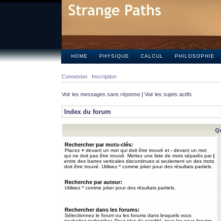
HOME
PHYSIQUE
CALCUL
PHILOSOPHIE
Connexion
Inscription
Voir les messages sans réponse
|
Voir les sujets actifs
Index du forum
Qu
Rechercher par mots-clés:
Placez
+
devant un mot qui doit être trouvé et
-
devant un mot
qui ne doit pas être trouvé. Mettez une liste de mots séparés par
|
entre des barres verticales discontinues si seulement un des mots
doit être trouvé. Utilisez * comme joker pour des résultats partiels.
Recherche par auteur:
Utilisez * comme joker pour des résultats partiels.
Rechercher dans les forums:
Sélectionnez le forum ou les forums dans lesquels vous
souhaitez rechercher. Pour plus de rapidité, tous les sous-forums