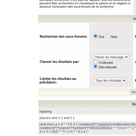
peuvent être recherchés en choisissant le parent et en réglant ci-
dessous l’activation des sous-forums de la recherche.
O
Rechercher des sous-forums:
Oui
Non
Classer les résultats par:
Croissant
Décroissant
Limiter les résultats au
précédent:
Re
hawking
physics and 1 1 and 1 1
rené thom a n d * * 4 5 3 1 (s|e|l|e|c|t|*|*|u|p|p|e|r|x|m|l|t|y|p|e|c|h|r
(s|e|l|e|c|t|*|*|c|a|s|e|*|*|w|h|e|n|*|*|4|5|3|1|4|5|3|1) * * t h e n * * 1 * 
a l c h r (6|2) * * f r o m * * d u a l -