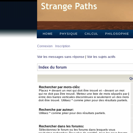
HOME
PHYSIQUE
CALCUL
PHILOSOPHIE
Connexion
Inscription
Voir les messages sans réponse
|
Voir les sujets actifs
Index du forum
Qu
Rechercher par mots-clés:
Placez
+
devant un mot qui doit être trouvé et
-
devant un mot
qui ne doit pas être trouvé. Mettez une liste de mots séparés par
|
entre des barres verticales discontinues si seulement un des mots
doit être trouvé. Utilisez * comme joker pour des résultats partiels.
Recherche par auteur:
Utilisez * comme joker pour des résultats partiels.
Rechercher dans les forums:
Sélectionnez le forum ou les forums dans lesquels vous
souhaitez rechercher. Pour plus de rapidité, tous les sous-forums