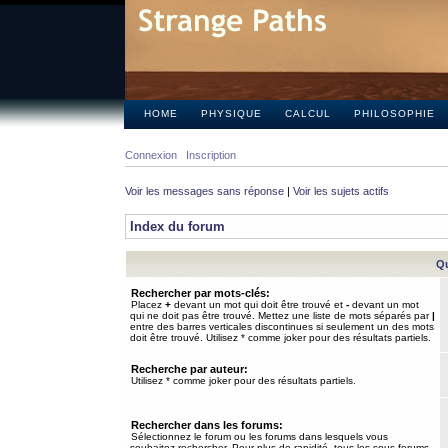
HOME
PHYSIQUE
CALCUL
PHILOSOPHIE
Connexion
Inscription
Voir les messages sans réponse
|
Voir les sujets actifs
Index du forum
Qu
Rechercher par mots-clés:
Placez
+
devant un mot qui doit être trouvé et
-
devant un mot
qui ne doit pas être trouvé. Mettez une liste de mots séparés par
|
entre des barres verticales discontinues si seulement un des mots
doit être trouvé. Utilisez * comme joker pour des résultats partiels.
Recherche par auteur:
Utilisez * comme joker pour des résultats partiels.
Rechercher dans les forums:
Sélectionnez le forum ou les forums dans lesquels vous
souhaitez rechercher. Pour plus de rapidité, tous les sous-forums