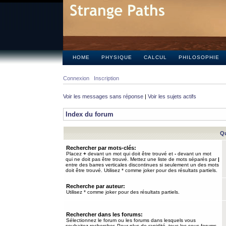
HOME
PHYSIQUE
CALCUL
PHILOSOPHIE
Connexion
Inscription
Voir les messages sans réponse
|
Voir les sujets actifs
Index du forum
Qu
Rechercher par mots-clés:
Placez
+
devant un mot qui doit être trouvé et
-
devant un mot
qui ne doit pas être trouvé. Mettez une liste de mots séparés par
|
entre des barres verticales discontinues si seulement un des mots
doit être trouvé. Utilisez * comme joker pour des résultats partiels.
Recherche par auteur:
Utilisez * comme joker pour des résultats partiels.
Rechercher dans les forums:
Sélectionnez le forum ou les forums dans lesquels vous
souhaitez rechercher. Pour plus de rapidité, tous les sous-forums